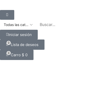
Iniciar sesión
0
Lista de deseos
0
Carro
$
0