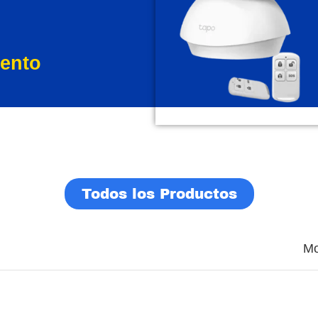
ento
Todos los Productos
Mo