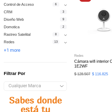
Control de Acceso
6
CRM
3
Diseño Web
9
Domotica
2
Rastreo Satelital
8
Redes
13
+1 more
Redes
Cámara wifi interior
1E2WF
Filtrar Por
$
128.507
$
116.825
Cualquier Marca
Sabes donde
está tu