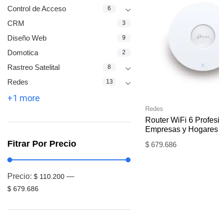
Control de Acceso
6
CRM
3
Diseño Web
9
Domotica
2
Rastreo Satelital
8
Redes
13
+1 more
Redes
Router WiFi 6 Profes
Empresas y Hogare
Fitrar Por Precio
$
679.686
Precio:
—
$ 110.200
$ 679.686