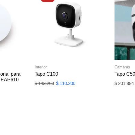
Interior
Camaras
ional para
Tapo C100
Tapo C5
s EAP610
$
143.260
$
110.200
$
201.884