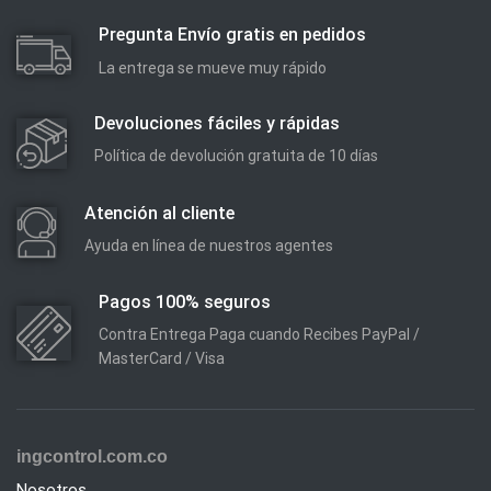
VISTA RÁPIDA
VISTA RÁPIDA
THC-T120-PC
Instalación de Camara IP
altura 0-3MT
hilook
$
140.000
$
59.700
Añadir al carrito
Añadir al carrito
Pregunta Envío gratis en pedidos
La entrega se mueve muy rápido