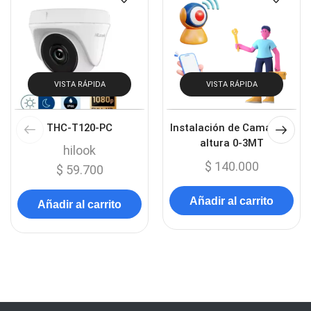
pro – 8 zonas cableadas
$
800.000
$
600.000
(exp 64)
Hikvision
Añadir al carrito
$
948.400
Añadir al carrito
Productos relacionados