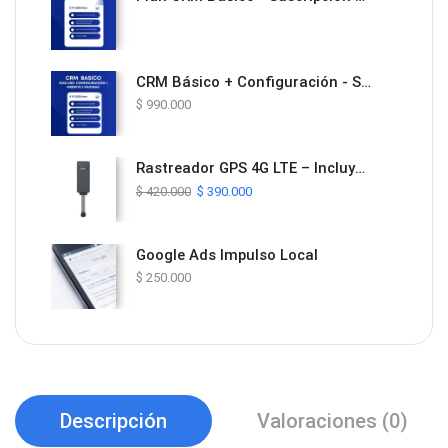
CRM Básico + Configuración - Solución Todo en Uno con Website y Automatización
$
990.000
Rastreador GPS 4G LTE – Incluye Plan de Datos y Plataforma ProTrack por 1 Año
$
420.000
$
390.000
Google Ads Impulso Local
$
250.000
Descripción
Valoraciones (0)