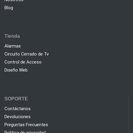
Devoluciones fáciles y rápidas
Política de devolución gratuita de 10 días
Atención al cliente
Ayuda en línea de nuestros agentes
Pagos 100% seguros
Contra Entrega Paga cuando Recibes PayPal /
MasterCard / Visa
ingcontrol.com.co
Nosotros
Blog