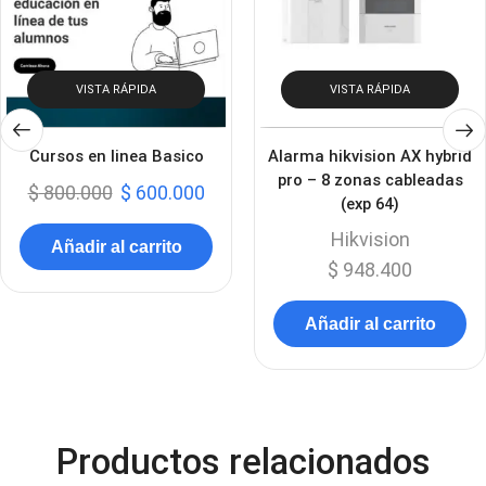
VISTA RÁPIDA
VISTA RÁPIDA
Cursos en linea Basico
Alarma hikvision AX hybrid
pro – 8 zonas cableadas
$
800.000
$
600.000
(exp 64)
Hikvision
Añadir al carrito
$
948.400
Añadir al carrito
Productos relacionados