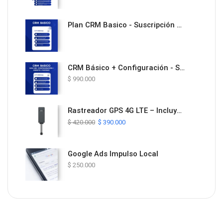
Plan CRM Basico - Suscripción Mensual
CRM Básico + Configuración - Solución Todo en Uno con Website y Automatización
$
990.000
Rastreador GPS 4G LTE – Incluye Plan de Datos y Plataforma ProTrack por 1 Año
$
420.000
$
390.000
Google Ads Impulso Local
$
250.000