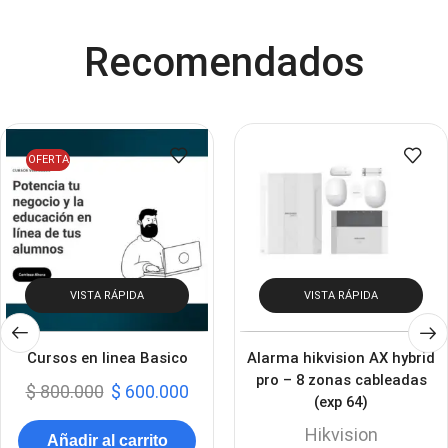
Recomendados
OFERTA
VISTA RÁPIDA
VISTA RÁPIDA
Cursos en linea Basico
Alarma hikvision AX hybrid
pro – 8 zonas cableadas
$
800.000
$
600.000
(exp 64)
Hikvision
Añadir al carrito