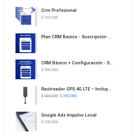
Crm Profesional
$
720.000
Plan CRM Basico - Suscripción Mensual
CRM Básico + Configuración - Solución Todo en Uno con Website y Automatización
$
990.000
Rastreador GPS 4G LTE – Incluye Plan de Datos y Plataforma ProTrack por 1 Año
$
420.000
$
390.000
Google Ads Impulso Local
$
250.000