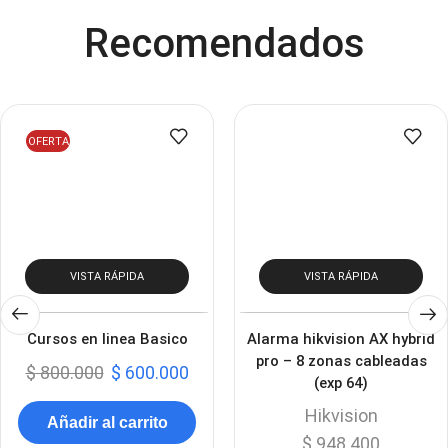
Recomendados
OFERTA
VISTA RÁPIDA
VISTA RÁPIDA
Cursos en linea Basico
Alarma hikvision AX hybrid
pro – 8 zonas cableadas
$
800.000
$
600.000
(exp 64)
Hikvision
Añadir al carrito
$
948.400