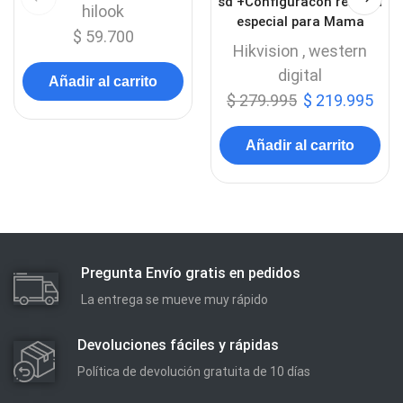
sd +Configuracon remota
hilook
especial para Mama
$
59.700
Hikvision
,
western
digital
Añadir al carrito
$
279.995
$
219.995
Añadir al carrito
Pregunta Envío gratis en pedidos
La entrega se mueve muy rápido
Devoluciones fáciles y rápidas
Política de devolución gratuita de 10 días