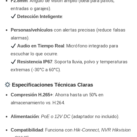
: Ángulo de visión amplio (ideal para patios,
F2.8mm
entradas o garajes).
:
Detección Inteligente
con alertas precisas (reduce falsas
Personas/vehículos
alarmas).
: Micrófono integrado para
Audio en Tiempo Real
escuchar lo que ocurre.
: Soporta lluvia, polvo y temperaturas
Resistencia IP67
extremas (-30°C a 60°C).
Especificaciones Técnicas Claras
: Ahorra hasta un 50% en
Compresión H.265+
almacenamiento vs. H.264.
:
(adaptador no incluido).
Alimentación
PoE o 12V DC
: Funciona con
Compatibilidad
Hik-Connect, NVR Hikvision