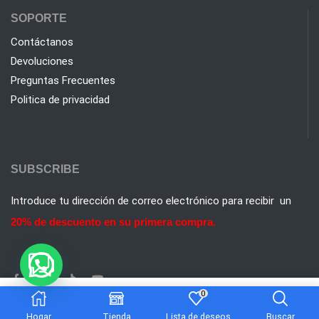
SOPORTE
Contáctanos
Devoluciones
Preguntas Frecuentes
Politica de privacidad
SUBSCRIBE
Introduce tu dirección de correo electrónico para recibir un
20% de descuento en su primera compra.
0
$
416.618
Añadir al carrito
Hogar
Tienda
Lista de deseos
Buscar