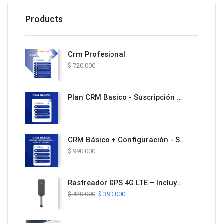
Products
Crm Profesional
$
720.000
Plan CRM Basico - Suscripción Mensual
CRM Básico + Configuración - Solución Todo en Uno con Website y Automatización
$
990.000
Rastreador GPS 4G LTE – Incluye Plan de Datos y Plataforma ProTrack por 1 Año
$
420.000
$
390.000