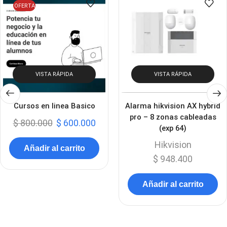
OFERTA
VISTA RÁPIDA
VISTA RÁPIDA
Cursos en linea Basico
Alarma hikvision AX hybrid
pro – 8 zonas cableadas
$
800.000
$
600.000
(exp 64)
Hikvision
Añadir al carrito
$
948.400
Añadir al carrito